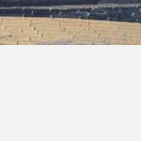
Jongerencen
Zwolle
Jongerencentrum Level-Z staat aan de rand van de Zwol