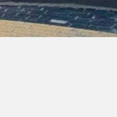
trum Level-Z,
se Vinexwijk