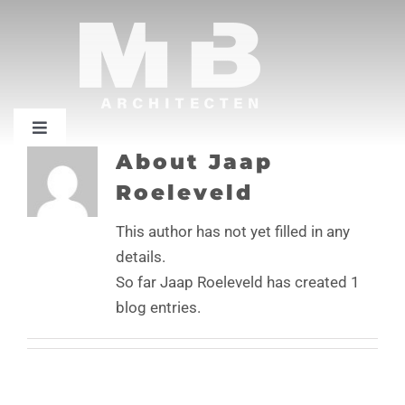
Skip
to
content
Toggle
Navigation
About
Jaap
Home
Roeleveld
This author has not yet filled in any
Projecten
details.
So far Jaap Roeleveld has created 1
Bureau
blog entries.
Contact