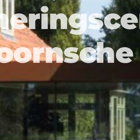
neringsc
oornsche